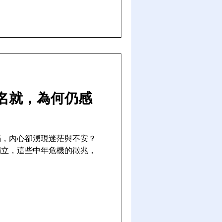
名就，為何仍感
滿，內心卻湧現迷茫與不安？
獨立，這些中年危機的徵兆，