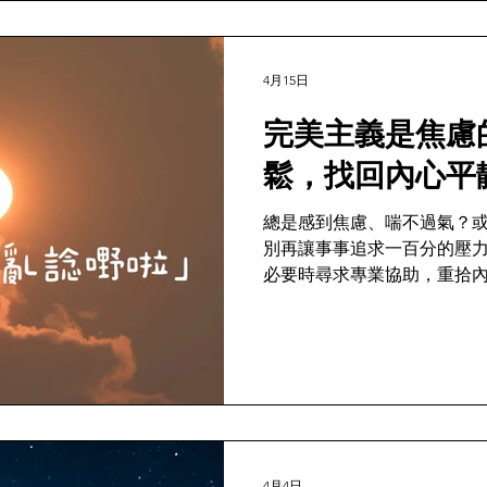
4月15日
完美主義是焦慮
鬆，找回內心平
總是感到焦慮、喘不過氣？
別再讓事事追求一百分的壓
必要時尋求專業協助，重拾
4月4日