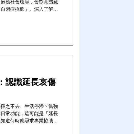
為適應社會環境，會刻意隱藏
「自閉症掩飾」。深入了解自
身心健康的影響，並探討如何
。
：認識延長哀傷
傷揮之不去、生活停滯？當強
響日常功能，這可能是「延長
並知道何時應尋求專業協助，