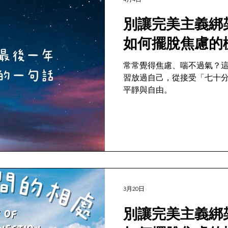
別讓完美主義綁
如何擺脫焦慮的
常常覺得焦慮、喘不過氣？
習放過自己，從接受「七十
平靜與自由。
3月20日
別讓完美主義綁