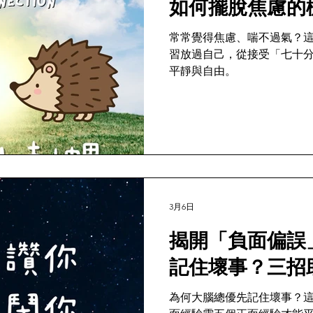
如何擺脫焦慮的
常常覺得焦慮、喘不過氣？
習放過自己，從接受「七十
平靜與自由。
3月6日
揭開「負面偏誤
記住壞事？三招
為何大腦總優先記住壞事？