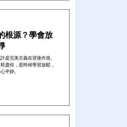
的根源？學會放
靜
或許是完美主義在背後作祟。
力耗盡你，是時候學習放鬆，
內心平靜。