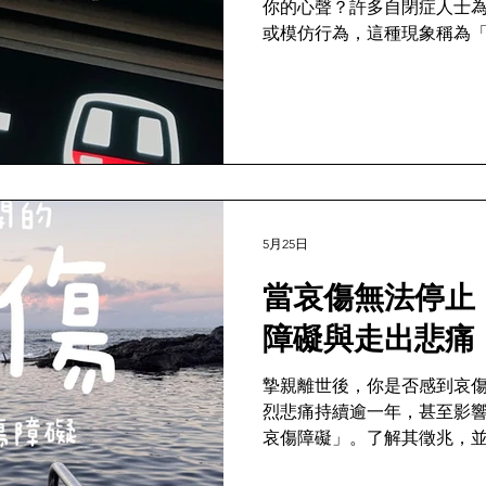
你的心聲？許多自閉症人士
或模仿行為，這種現象稱為
閉症掩飾的定義、原因及對
卸下重擔，接納真實的自我
5月25日
當哀傷無法停止
障礙與走出悲痛
摯親離世後，你是否感到哀
烈悲痛持續逾一年，甚至影
哀傷障礙」。了解其徵兆，
重拾與現實的連結。