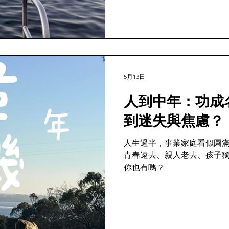
5月13日
人到中年：功成
到迷失與焦慮？
人生過半，事業家庭看似圓
青春遠去、親人老去、孩子
你也有嗎？