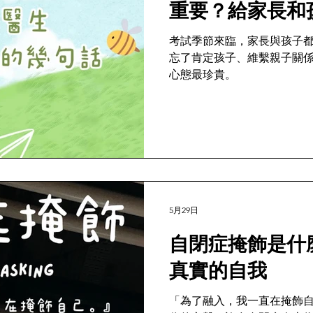
重要？給家長和
考試季節來臨，家長與孩子
忘了肯定孩子、維繫親子關
心態最珍貴。
5月29日
自閉症掩飾是什
真實的自我
「為了融入，我一直在掩飾