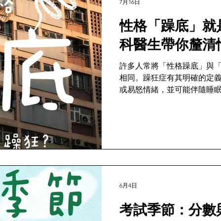
7月16日
性格「躁底」就
科醫生帶你釐清
許多人常將「性格躁底」與
相同。躁狂症有其明確的定
或易怒情緒，並可能伴隨睡
狀。釐清兩者差異，有助於
業評估，維護身心健康。
6月4日
考試季節：分數