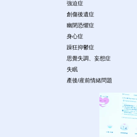
強迫症
創傷後遺症
幽閉恐懼症
身心症
躁狂抑鬱症
思覺失調、妄想症
失眠
產後/産前情緒問題