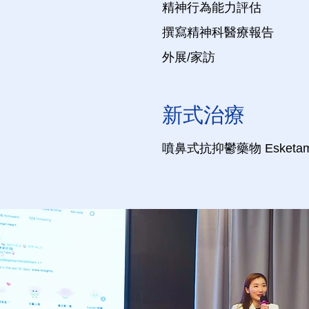
精神行為能力評估
撰寫精神科醫療報告
​外展/家訪
新式治療
噴鼻式抗抑鬱藥物 Esketam