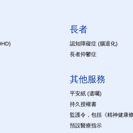
長者
HD)
認知障礙症 (腦退化)
長者抑鬱症
其他服務
平安紙 (遺囑)
持久授權書
監護令，包括《精神健康條例
預設醫療指示