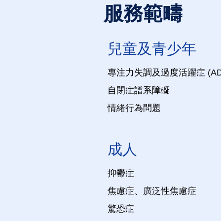
服務範疇
兒童及青少年
專注力失調及過度活躍症 (AD
自閉症譜系障礙
情緒行為問題
成人
抑鬱症
焦慮症、
廣泛性焦慮症
驚恐症