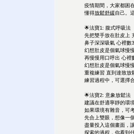
疫情期間，大家都困在
懂得
放鬆舒緩
自己。
🌟法寶1: 腹式呼吸法
先把雙手放在肚皮上 
鼻子深深吸氣 心裡數
幻想肚皮是個氣球慢慢
再慢慢用口呼出 心裡
幻想肚皮是個氣球慢慢
重複練習 直到達致放
練習過程中，可選擇
🌟法寶2: 意象放鬆法 
建議在舒適寧靜的環境
如果環境有雜音，可
先合上雙眼，想像一
盡量投入這個畫面，
探索的過程，你看到