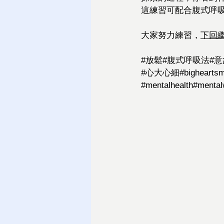
這練習可配合腹式呼
大家努力練習，
下回
#放鬆
#腹式呼吸法
#
#心大心細
#bigheartsm
#mentalhealth
#mental