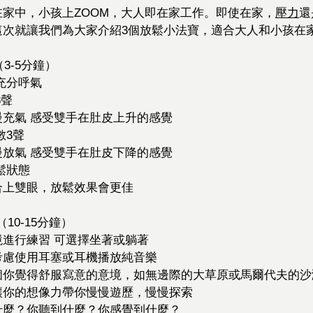
家中，小孩上ZOOM，大人即在家工作。即使在家，
壓力
還
這次就讓我們為大家介紹3個放鬆小法寶，適合大人和小孩在
（3-5分鐘）
充分呼氣
3聲
充氣 感受雙手在肚皮上升的感覺
數3聲
放氣 感受雙手在肚皮下降的感覺
鬆狀態
合上雙眼，放鬆效果會更佳
（10-15分鐘）
進行練習 可選擇坐著或躺著
考慮使用耳塞或耳機播放純音樂
個你覺得舒服寫意的意境，如無邊際的大草原或馬爾代夫的沙
讓你的想像力帶你慢慢遊歷，慢慢探索
什麼？你聽到什麼？你感覺到什麼？