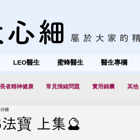
大心細
屬於大家的
LEO醫生
蜜蜂醫生
醫生專欄
長者精神健康
常見情緒問題
實用錦囊
其他
 分鐘
3法寶 上集🔮