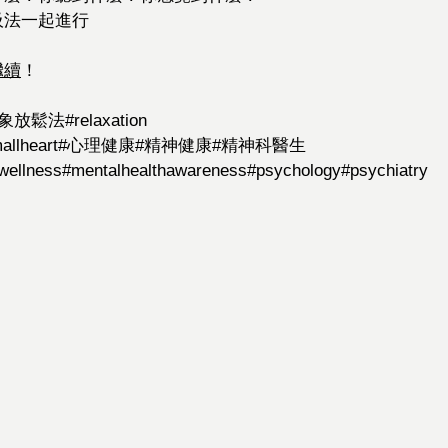
吸法一起進行
繼續
！
意象放鬆法
#relaxation
allheart
#心理健康
#精神健康
#精神科醫生
wellness
#mentalhealthawareness
#psychology
#psychiatry