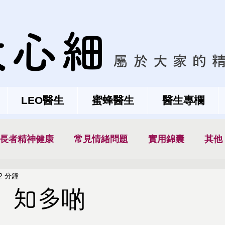
大心細
屬於大家的
LEO醫生
蜜蜂醫生
醫生專欄
長者精神健康
常見情緒問題
實用錦囊
其他
2 分鐘
」知多啲