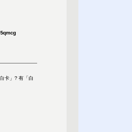
G5qmcg
卡」? 有「白