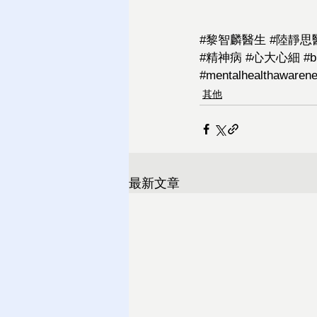
#
黎智麟醫生
 #
陸靜思
#精神病
#心大心細
#b
#mentalhealthawaren
其他
最新文章