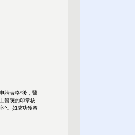
申請表格*後，醫
上醫院的印章核
室^。如成功獲審
。