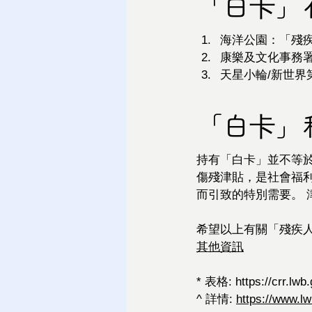
「白卡」
海洋公園：「殘
康樂及文化事務
天星小輪/新世界
「白卡」
持有「白卡」並不等
傷殘津貼，是社會福利
而引致的特別需要。 
希望以上有關「殘疾人
其他資訊
* 表格: 
https://crr.lw
^ 詳情: 
https://www.lw