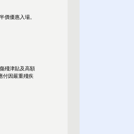
半價優惠入場。
。
傷殘津貼及高額
應付因嚴重殘疾