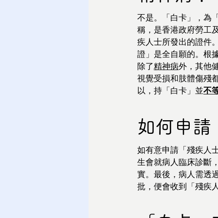
不是。「白卡」，為
稱，是香港政府勞工
疾人士所發出的證件
證」是全自願的。根
除了
精神病
外，其他
視覺受損和肢體傷殘
以，持「白卡」並
不
如何申請
如有意申請「殘疾人
生會就病人臨床診斷
實。最後，病人需透
批，便會收到「殘疾