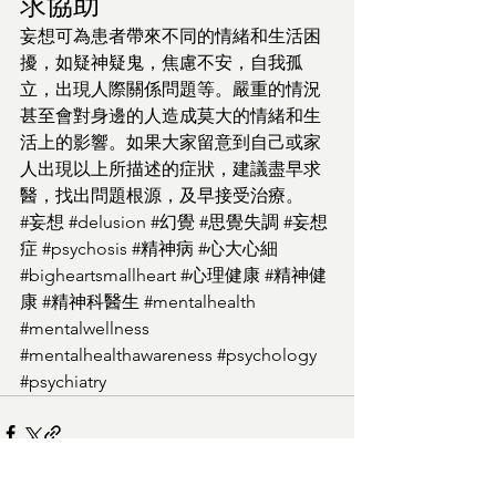
求協助
妄想可為患者帶來不同的情緒和生活困
擾，如疑神疑鬼，焦慮不安，自我孤
立，出現人際關係問題等。嚴重的情況
甚至會對身邊的人造成莫大的情緒和生
活上的影響。如果大家留意到自己或家
人出現以上所描述的症狀，建議盡早求
醫，找出問題根源，及早接受治療。
#妄想
#delusion
#幻覺
#思覺失調
#妄想
症
#psychosis
#精神病
#心大心細
#bigheartsmallheart
#心理健康
#精神健
康
#精神科醫生
#mentalhealth
#mentalwellness
#mentalhealthawareness
#psychology
#psychiatry