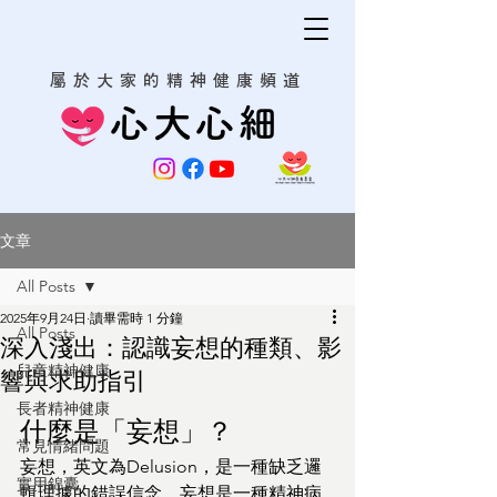
屬於大家的精神健康頻道
心大心細
文章
All Posts
2025年9月24日
讀畢需時 1 分鐘
All Posts
深入淺出：認識妄想的種類、影
兒童精神健康
響與求助指引
長者精神健康
什麼是「妄想」？
常見情緒問題
妄想，英文為Delusion，是一種缺乏邏
實用錦囊
輯理據的錯誤信念。妄想是一種精神病