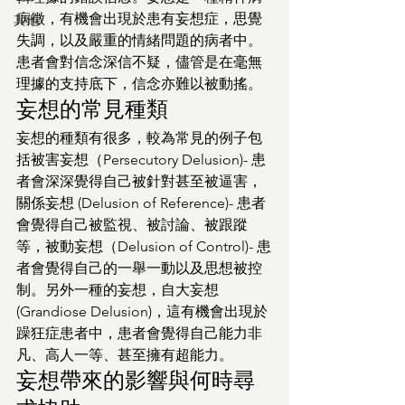
病徵，有機會出現於患有妄想症，思覺
其他
失調，以及嚴重的情緒問題的病者中。
患者會對信念深信不疑，儘管是在毫無
理據的支持底下，信念亦難以被動搖。
妄想的常見種類
妄想的種類有很多，較為常見的例子包
括被害妄想（Persecutory Delusion)- 患
者會深深覺得自己被針對甚至被逼害，
關係妄想 (Delusion of Reference)- 患者
會覺得自己被監視、被討論、被跟蹤
等，被動妄想（Delusion of Control)- 患
者會覺得自己的一舉一動以及思想被控
制。另外一種的妄想，自大妄想 
(Grandiose Delusion)，這有機會出現於
躁狂症患者中，患者會覺得自己能力非
凡、高人一等、甚至擁有超能力。
妄想帶來的影響與何時尋