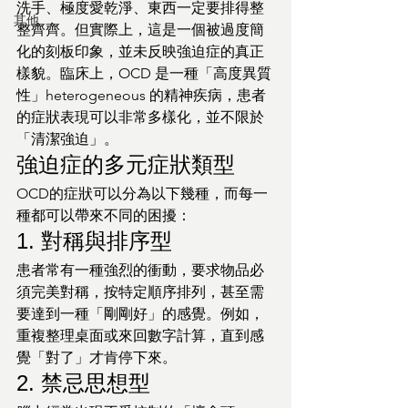
洗手、極度愛乾淨、東西一定要排得整
其他
整齊齊。但實際上，這是一個被過度簡
化的刻板印象，並未反映強迫症的真正
樣貌。臨床上，OCD 是一種「高度異質
性」heterogeneous 的精神疾病，患者
的症狀表現可以非常多樣化，並不限於
「清潔強迫」。
強迫症的多元症狀類型
OCD的症狀可以分為以下幾種，而每一
種都可以帶來不同的困擾：
1. 對稱與排序型
患者常有一種強烈的衝動，要求物品必
須完美對稱，按特定順序排列，甚至需
要達到一種「剛剛好」的感覺。例如，
重複整理桌面或來回數字計算，直到感
覺「對了」才肯停下來。
2. 禁忌思想型