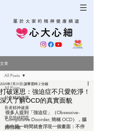
屬於大家的精神健康頻道
心大心細
文章
All Posts
2025年7月31日
讀畢需時 2 分鐘
All Posts
打破迷思：強迫症不只愛乾淨！
兒童精神健康
深入了解OCD的真實面貌
長者精神健康
很多人提到「強迫症」（Obsessive-
常見情緒問題
Compulsive Disorder, 簡稱 OCD），腦
海中第一時間就會浮現一個畫面：不停
實用錦囊