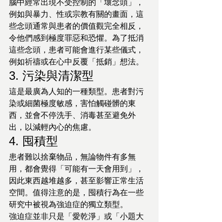
腦中經常出現不受控制的「壞念頭」，
例如與暴力、性或宗教有關的畫面，這
些念頭通常與患者的價值觀完全相反，
令他們感到極度罪惡和恐懼。為了抵消
這些念頭，患者可能會進行某些儀式，
例如祈禱或在心中反覆「抵銷」想法。
3. 污染與清潔型
這是最廣為人知的一種類型。患者對污
染或細菌極度敏感，害怕觸碰髒的東
西，並會不停洗手、消毒甚至避免外
出，以減輕內心的焦慮。
4. 囤積型
患者難以捨棄物品，無論物件有多無
用，都會覺得「可能有一天會用到」，
因此東西越堆越多，甚至影響正常生活
空間。值得注意的是，囤積行為在一些
研究中被視為強迫症的獨立類型。
強迫症並非只是「愛乾淨」或「小題大