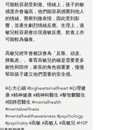
可能較容易受刺激。情緒上，孩子的敏
感度亦會偏高，他們能容易感覺到他人
的情緒、覺察到微表情，因此受到影
響，並產生劇烈情緒反應。生理上，過
敏兒較容易會出現過敏反應、飲食上亦
可能較為偏食。
高敏兒經常會被誤會為「反叛、頑皮、
脾氣差」。養育高敏兒的確是需要更多
耐性和陪伴，家長的角色很重要，慢慢
幫助孩子建立他們需要的安全感。
#心大心細
#bigheartsmallheart
#心理健
康
#精神健康
#精神科醫生
#黎智麟醫生
#陸靜思醫生
#mentalhealth
#mentalwellness
#mentalhealthawareness
#psychology
#psychiatry
#高敏
#高敏人
#高敏兒
#HSP
兒童精神健康