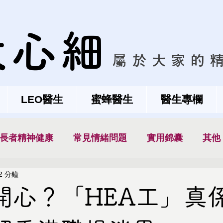
大心細
屬於大家的
LEO醫生
蜜蜂醫生
醫生專欄
長者精神健康
常見情緒問題
實用錦囊
其他
2 分鐘
開心？「HEA工」真