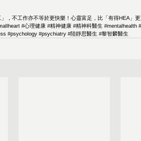
工」，不工作亦不等於更快樂！心靈富足，比「有得HEA」更
mallheart
#心理健康
#精神健康
#精神科醫生
#mentalhealth
ess
#psychology
#psychiatry
#陸靜思醫生
#黎智麟醫生