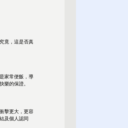
。究竟，這是否真
是家常便飯，導
快樂的保證。
衝擊更大，更容
結及個人認同