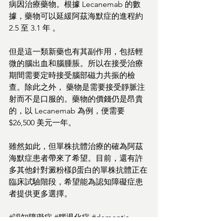
病因治療藥物。根據 Lecanemab 的數
據，藥物可以延緩阿茲海默症的進程約 
2.5 至 3.1 年 。
但是這一類新藥也有其副作用，包括輕
微的腦出血和腦腫脹。所以在接受治療
期間需要定時接受腦部磁力共振的檢
查。除此之外， 藥物是需要接受靜脈注
射而不是口服的。藥物的價錢仍是昂貴
的，以 Lecanemab 為例，便需要 
$26,500 美元一年。
雖然如此，但單株抗體治療的確為阿茲
海默症患者帶來了希望。目前，還有許
多其他針對澱粉樣β蛋白的單株抗體正在
臨床試驗階段，希望能為認知障礙症患
者提供更多選擇。
#認知障礙症
#腦退化症
#dementia