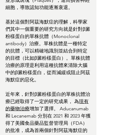
並形成斑塊（Plaques），進而損害神經
細胞，導致認知功能逐漸衰退。
基於這個對阿茲海默症的理解，科學家
們其中一個重要的研究方向就是針對β澱
粉樣蛋白的單株抗體（Monoclonal 
antibody）治療。單株抗體是一種特定
的抗體，可以精確地識別並結合到特定
的目標（比如β澱粉樣蛋白）。單株抗體
治療的原理是利用這種抗體來清除大腦
中的β澱粉樣蛋白，從而減緩或阻止阿茲
海默症的惡化。
近年來，針對β澱粉樣蛋白的單株抗體治
療已經取得了一定的研究成果， 為
現有
的藥物治療
增加了選擇。 Aducanumab 
和 Lecanemab 分別在 2021 和 2023 年獲
得了美國食品藥品監督管理局（FDA）
的批准，成為首兩個針對阿茲海默症的