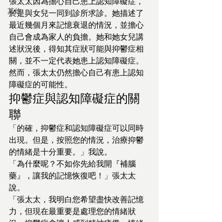
張太太因為擔心自己患上認知障礙症，
其他
於是與女兒一同到診所求診。她描述了
最近幾個月來記憶衰退的情況，並擔心
自己會成為家人的負擔。她和她女兒講
述狀況後，得知其症狀可能與抑鬱症相
關，並不一定代表她患上認知障礙症。
然而，張太太仍然擔心自己有患上認知
障礙症的可能性。
抑鬱症與認知障礙症的關
聯
「的確，抑鬱症和認知障礙症可以同時
出現。但是，按照您的情況，治療抑鬱
的情緒是十分重要。」我說。
「為什麼呢？不如你先給我開『補腦
藥』，讓我的記憶恢復吧！」張太太
說。
「張太太，我明白您希望盡快改善記憶
力，但現在最重要是處理您的情緒狀