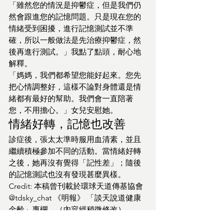
「雖然您的情況是抑鬱症，但是我們仍
然會跟進您的記憶問題。只是現在您的
情緒受到困擾，進行記憶測試並不準
確，所以一般做法是先治療抑鬱症，然
後再進行測試。」我點了點頭，耐心地
解釋。
「媽媽，我們都希望您能好起來。您先
把心情調整好，這樣不論對身體還是情
緒都有最好的幫助。我們會一直陪著
您，不用擔心。」女兒安慰她。
情緒好轉，記憶也改善
診症後，張太太準時服用血清素，並且
繼續積極參加不同的活動。當情緒好轉
之後，她再沒有覺得「記性差」；隨後
的記憶測試也沒有發現甚麼異樣。
Credit: 本稿曾刊載於環球天道傳基協會  
@tdsky_chat 《明報》 「談天說道健康
金齡」專欄。（內容經稍微修改）