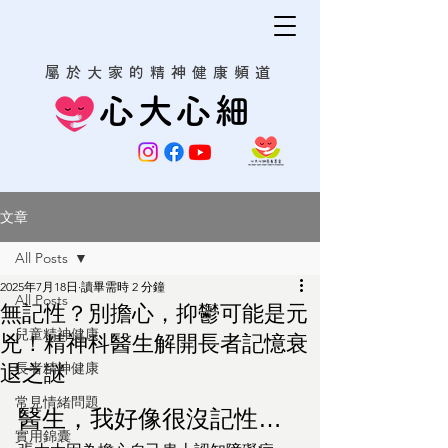
屬於大家的精神健康頻道
心大心細
文章
All Posts
2025年7月18日
讀畢需時 2 分鐘
All Posts
無記性？別擔心，抑鬱可能是元
兒童精神健康
兇！精神科醫生解開長者記憶衰
長者精神健康
退之謎
常見情緒問題
醫生，我好像很沒記性…
實用錦囊