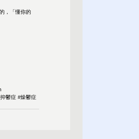
的，「懂你的
h
#抑鬱症
#燥鬱症