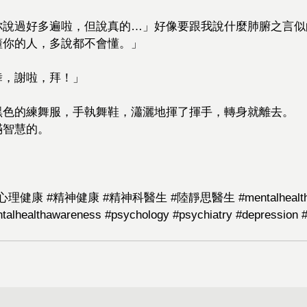
你說過好多遍啦，但說真的…」好像要跟我說什麼肺腑之言似
懂你的人，多說都不會懂。」
舞，謝啦，拜！」
黑色的練舞服，手執舞鞋，瀟灑地揮了揮手，轉身就離去。
滿智慧的。
#心理健康
#精神健康
#精神科醫生
#陸靜思醫生
#mentalhealt
talhealthawareness
#psychology
#psychiatry
#depression