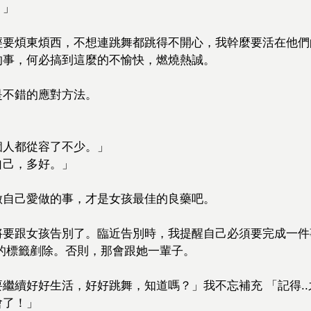
。」
」
經要煩東煩西，不想連跳舞都跳得不開心，我幹麼要活在他們
的事，何必搞到這麼的不愉快，燃燒熱誠。
是不錯的應對方法。
個人都從容了不少。」
自己，多好。」
做自己愛做的事，才是女孩最佳的良藥吧。
將要跟女孩告別了。臨近告別時，我提醒自己必須要完成一件
的標籤剷除。否則，那會跟她一輩子。
繼續好好生活，好好跳舞，知道嗎？」我不忘補充 「記得.
會了！」