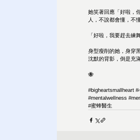
她笑著回應「好啦，
人，不說都會懂，不
「好啦，我要趕去練
身型瘦削的她，身穿
沈默的背影，倒是充
🐝
#bigheartsmallheart
#mentalwellness
#men
#蜜蜂醫生