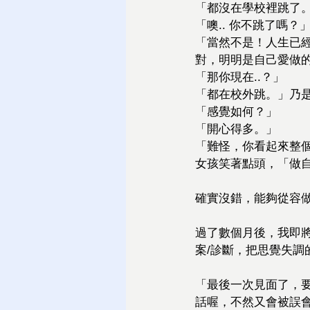
「都沒在學校裡跳了
「噢.. 你不跳了嗎？
「當然不是！人生已
對，明明是自己愛做
「那你現在..？」
「都在校外跳。」乃
「感覺如何？」
「開心得多。」
「難怪，你看起來整
女孩笑著點頭，「做
確實沒錯，能夠從容
過了數個月後，我即
案/診斷，把思覺失調
「最後一次見面了，要
話喔，不然又會被誤