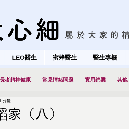
大心細
屬於大家的
LEO醫生
蜜蜂醫生
醫生專欄
長者精神健康
常見情緒問題
實用錦囊
其他
1 分鐘
蹈家（八）