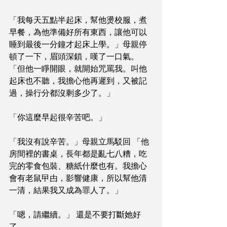
「我每天五點半起床，幫他燙校服，煮
早餐，為他準備好所有東西，讓他可以
睡到最後一分鐘才起床上學。」母親停
頓了一下，眉頭深鎖，嘆了一口氣。 
「但他一睜開眼，就開始咒罵我。叫他
起床也不聽，我擔心他再遲到，又被記
過，操行分都沒剩多少了。」
「你這麼早起很辛苦吧。」
「我沒有說辛苦。」母親立馬駁回 「他
房間裡的書桌，長年都是亂七八糟，吃
完的零食包裝、糖紙什麼也有。我擔心
會有老鼠曱甴，影響健康，所以幫他清
一清，結果我又成為罪人了。」
「嗯，請繼續。」 還是不要打斷她好
了。