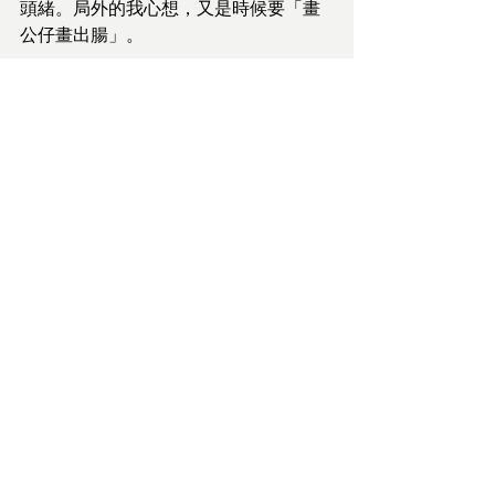
頭緒。局外的我心想，又是時候要「畫
公仔畫出腸」。
待續。
#心大心細
#bigheartsmallheart
#心理健
康
#精神健康
#精神科醫生
#mentalhealth
#mentalwellness
#mentalhealthawareness
#psychology
#psychiatry
#陸靜思醫生
查看全部
最新文章