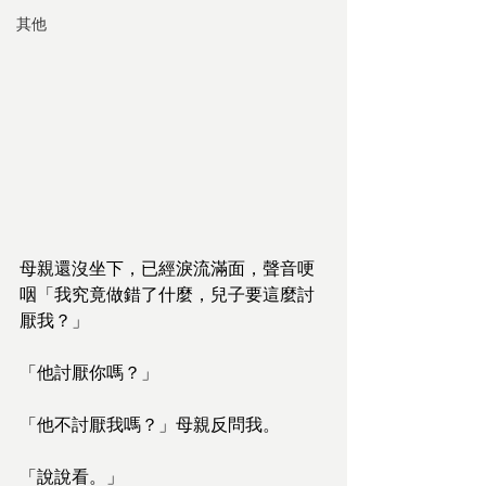
其他
母親還沒坐下，已經淚流滿面，聲音哽
咽「我究竟做錯了什麼，兒子要這麼討
厭我？」
「他討厭你嗎？」
「他不討厭我嗎？」母親反問我。
「說說看。」