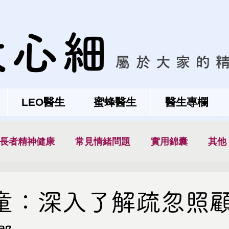
大心細
屬於大家的
LEO醫生
蜜蜂醫生
醫生專欄
長者精神健康
常見情緒問題
實用錦囊
其他
童：深入了解疏忽照