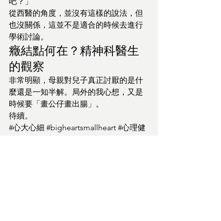
吧？」
從西醫的角度，並沒有這樣的說法，但
也沒關係，這並不是適合的時候去進行
學術討論。
癥結點何在？精神科醫生
的觀察
非常明顯，母親對兒子真正討厭的是什
麼還是一知半解。局外的我心想，又是
時候要「畫公仔畫出腸」。
待續。
#心大心細
#bigheartsmallheart
#心理健
康
#精神健康
#精神科醫生
#mentalhealth
#mentalwellness
#mentalhealthawareness
#psychology
#psychiatry
#陸靜思醫生
#黎智麟醫生