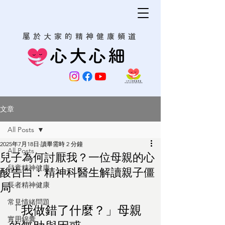
屬於大家的精神健康頻道
心大心細
文章
All Posts
2025年7月18日
讀畢需時 2 分鐘
All Posts
兒子為何討厭我？一位母親的心
兒童精神健康
酸告白：精神科醫生解讀親子僵
長者精神健康
局
常見情緒問題
「我做錯了什麼？」母親
實用錦囊