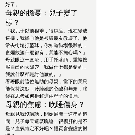
好了。
母親的擔憂：兒子變了
樣？
「我兒子以前很乖，很純品。現在變成
這樣，我擔心他是被壞朋友教壞了。他
常去街場打籃球，你知道街場很雜的，
食煙飲酒什麼都有，我能不擔心嗎？」
母親眼淚一直流，用手托著頭，重複按
壓自己的太陽穴「我做什麼都是錯的，
我說什麼都是討他厭的。」
看著眼前這位無助的母親，當下的我只
能保持沈默，聆聽她的心酸和無奈，腦
袋在思考如何拆解這兩母子的僵局。
母親的焦慮：晚睡傷身？
母親見我沒講話，開始展開一連串的追
問「兒子每天這麼晚睡，很傷肝的是不
是？血氣肯定不好吧？體質會變虛的對