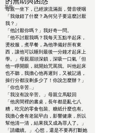
的無助與困惑
其他
母親一坐下，已經淚流滿面，聲音哽咽
「我做錯了什麼？為何兒子要這麼討厭
我？」
「他討厭你嗎？」我好奇一問。
「他不討厭我嗎？我每天五點半起床，
燙校服，煮早餐，為他準備好所有東
西，讓他可以睡到最後一分鐘才起床上
學。」母親眉頭深鎖，深吸一口氣「但
他一睜開眼，就開始咒罵我。叫他起床
也不聽，我擔心他再遲到，又被記過，
操行分都沒剩多少了！你說怎麼辦？」
「你也辛苦..」
「我沒有說辛苦。」母親立馬駁回
「他房間裡的書桌，長年都是亂七八
糟，吃完的零食包裝、糖紙什麼也有。
我擔心會有老鼠曱甴，影響健康，所以
幫他清一清，結果我又成為罪人了。」
「請繼續。」 心想，還是不要再打斷她