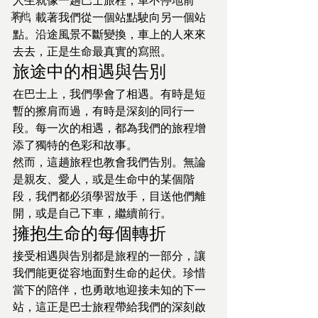
人生就像一趟巴士旅程，車不停地前
其他
行，載著我們從一個站點駛向另一個站
點。沿途風景不斷變換，車上的人來來
去去，正是生命最真實的寫照。
旅途中的相遇與告別
在巴士上，我們學會了相遇。有時是短
暫的擦肩而過，有時是深刻的同行一
段。每一次的相遇，都為我們的旅程增
添了獨特的色彩和故事。
然而，這趟旅程也教會我們告別。無論
是親友、愛人，或是生命中的某個階
段，我們都必須學習放手，目送他們離
開，或是自己下車，繼續前行。
擁抱生命的每個轉折
接受相遇與告別都是旅程的一部分，讓
我們能更從容地面對生命的起伏。珍惜
當下的陪伴，也勇敢地迎接未知的下一
站，這正是巴士旅程帶給我們的深刻啟