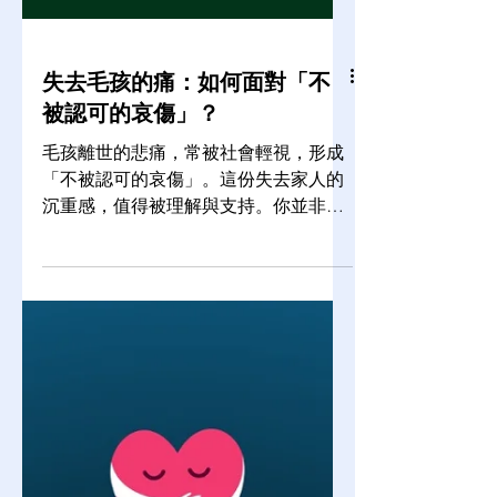
失去毛孩的痛：如何面對「不
被認可的哀傷」？
毛孩離世的悲痛，常被社會輕視，形成
「不被認可的哀傷」。這份失去家人的
沉重感，值得被理解與支持。你並非孤
單，讓我們學習如何陪伴與同行，接納
每一份哀傷。